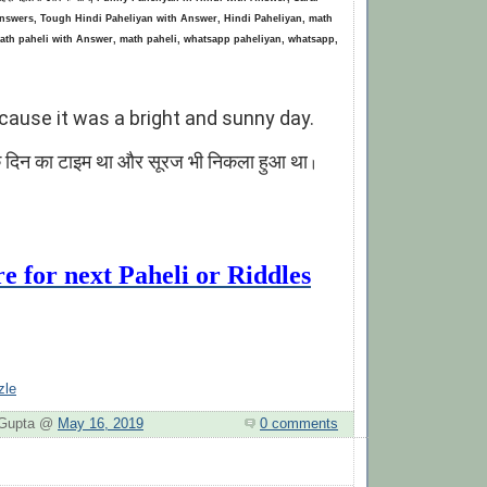
answers, Tough Hindi Paheliyan with Answer, Hindi Paheliyan, math
 math paheli with Answer, math paheli, whatsapp paheliyan, whatsapp,
cause it was a bright and sunny day.
का टाइम था और सूरज भी निकला हुआ था
।
re for next Paheli or
Riddles
zle
. Gupta @
May 16, 2019
0 comments