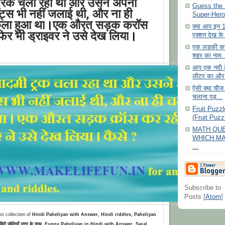
्रक चला रहा था और उसने अपनी
Guess the
इट्स
भी
नहीं
जलाई
थी,
और ना ही
Super-Hero
कला हुआ था
।
एक औरत सड़क क्रॉस
क्या आप इन 12
िर भी ड्राइवर ने उसे देख लिया
।
एक्शन देख के 
एक लडकी का
शहर का नाम,
आप एक नदी क
लीटर का और 
ऐसी क्या चीज 
चलाना पड़...
Fruit Puzzl
(Fruit Puzzl
MATH QUE
WHICH M
...
Subscribe to
Posts [
Atom
]
test collection of
Hindi Paheliyan with Answer
, Hindi riddles, Paheliyan
ंदी पहेलियाँ उत्तर के साथ, Funny Paheliyan in Hindi with Answer, Saral