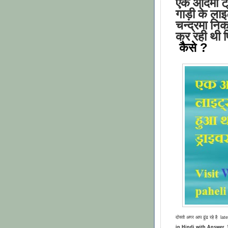
एक आदमी ट
गाड़ी के ला
चन्द्रमा नि
कर रही थी फ
कैसे ?
दोस्तो अगर आप ढूंढ रहे है la
in Hindi with Answer, हि