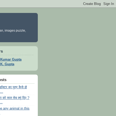
yan, images puzzle,
rs
t Kumar Gupta
t K. Gupta
osts
डॉक्टर का पुत्र कैसे हो
...
रा को सात सेब क्यूं दिए ?
..
e any animal in this
.