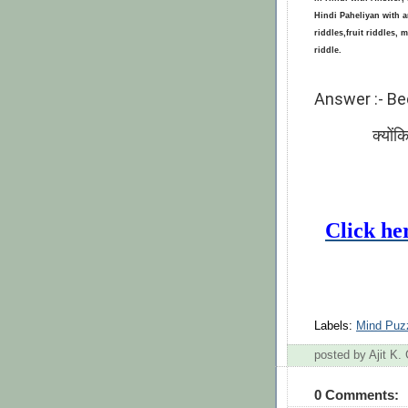
Hindi Paheliyan with 
riddles,fruit riddles,
riddle.
Answer :- Be
क्योंकि दिन 
Click he
Labels:
Mind Puz
posted by Ajit K
0 Comments: