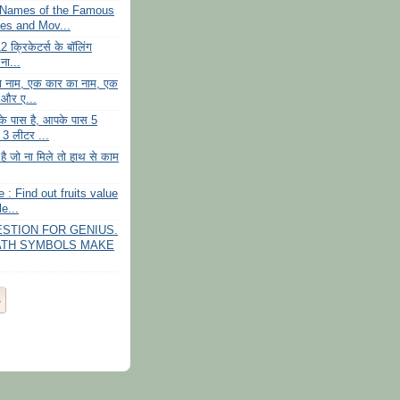
 Names of the Famous
es and Mov...
 क्रिकेटर्स के बॉलिंग
ना...
 नाम, एक कार का नाम, एक
 और ए...
े पास है, आपके पास 5
3 लीटर ...
है जो ना मिले तो हाथ से काम
e : Find out fruits value
e...
STION FOR GENIUS.
ATH SYMBOLS MAKE