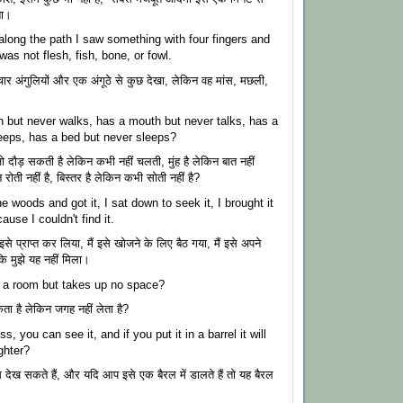
ता।
along the path I saw something with four fingers and
was not flesh, fish, bone, or fowl.
ंने चार अंगुलियों और एक अंगूठे से कुछ देखा, लेकिन वह मांस, मछली,
।
 but never walks, has a mouth but never talks, has a
eeps, has a bed but never sleeps?
 दौड़ सकती है लेकिन कभी नहीं चलती, मुंह है लेकिन बात नहीं
 रोती नहीं है, बिस्तर है लेकिन कभी सोती नहीं है?
he woods and got it, I sat down to seek it, I brought it
use I couldn't find it.
से प्राप्त कर लिया, मैं इसे खोजने के लिए बैठ गया, मैं इसे अपने
ि मुझे यह नहीं मिला।
l a room but takes up no space?
ा है लेकिन जगह नहीं लेता है?
ss, you can see it, and if you put it in a barrel it will
ghter?
 देख सकते हैं, और यदि आप इसे एक बैरल में डालते हैं तो यह बैरल