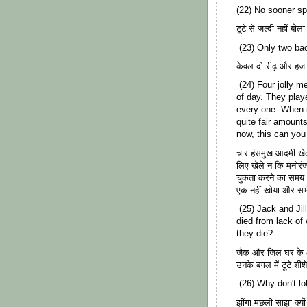
(22) No sooner sp
टूटे से जल्दी नहीं बोल
(23) Only two ba
केवल दो रीढ़ और हजा
(24) Four jolly me
of day. They play
every one. When 
quite fair amount
now, this can you
चार हंसमुख आदमी खेल
लिए खेले न कि मनोर
चुकता करने का समय 
एक नहीं खोया और सभी
(25) Jack and Jill
died from lack of
they die?
जैक और जिल घर के अं
उनके बगल में टूटे शीशे
(26) Why don't lo
झींगा मछली साझा क्यों