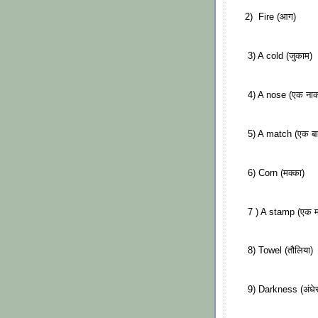
2) Fire (आग)
3) A cold (जुकाम)
4) A nose (एक ना
5) A match (एक बाज
6) Corn (मक्का)
7 ) A stamp (एक म
8) Towel (तौलिया)
9) Darkness (अंधेर