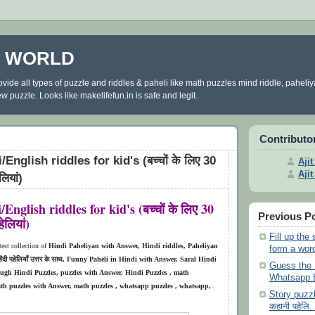
E WORLD
ovide all types of puzzle and riddles & paheli like math puzzles mind riddle, paheli
 puzzle. Looks like makelifefun.in is safe and legit.
Contributo
English riddles for kid's (बच्चों के लिए 30
Aji
Aji
ेलियां)
English riddles for kid's (बच्चों के लिए 30
Previous P
हेलियां)
Fill up the 
atest collection of
Hindi Paheliyan with Answer
, Hindi riddles, Paheliyan
form a word
ंदी पहेलियाँ उत्तर के साथ, Funny Paheli in Hindi with Answer, Saral Hindi
Guess the
ough Hindi Puzzles, puzzles with Answer, Hindi Puzzles , math
Whatsapp E
math puzzles with Answer, math puzzles , whatsapp puzzles , whatsapp,
Story puzzle
कहानी पहेलि..