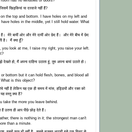
f room has no windows or doors?
समें खिड़कियां या दरवाजे नहीं हैं?
 on the top and bottom. I have holes on my left and
 have holes in the middle, yet I still hold water. What
हैं। मेरे बायीं ओर और मेरे दायीं ओर छेद हैं। और मेरे बीच में छेद
ी है। मैं क्या हूँ?
, you look at me, I raise my right, you raise your left.
ct?
तुम मुझे देखते हो, मैं अपना दाहिना उठाता हूं, तुम अपना बायां उठाते हो।
 or bottom but it can hold flesh, bones, and blood all
 What is this object?
 नहीं है लेकिन यह एक ही समय में मांस, हड्डियों और रक्त को
 वस्तु क्या है?
u take the more you leave behind.
ैं उतना ही आप पीछे छोड़ देते हैं।
ather, there is nothing in it; the strongest man can't
more than a minute.
रकाश, इसमें कुछ भी नहीं है; सबसे मजबूत आदमी इसे एक मिनट से