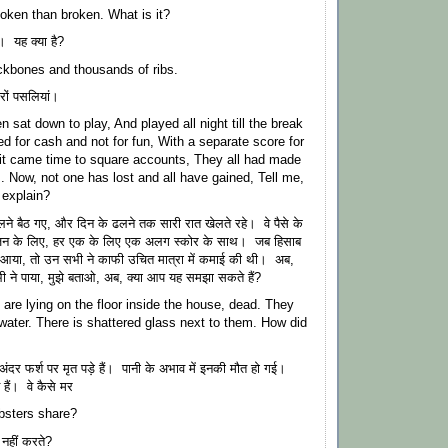
oken than broken. What is it?
ा। यह क्या है?
ckbones and thousands of ribs.
रों पसलियां।
n sat down to play, And played all night till the break
ed for cash and not for fun, With a separate score for
it came time to square accounts, They all had made
s. Now, not one has lost and all have gained, Tell me,
 explain?
ने बैठ गए, और दिन के ढलने तक सारी रात खेलते रहे। वे पैसे के
ंजन के लिए, हर एक के लिए एक अलग स्कोर के साथ। जब हिसाब
आया, तो उन सभी ने काफी उचित मात्रा में कमाई की थी। अब,
 ने पाया, मुझे बताओ, अब, क्या आप यह समझा सकते हैं?
 are lying on the floor inside the house, dead. They
 water. There is shattered glass next to them. How did
दर फर्श पर मृत पड़े हैं। पानी के अभाव में इनकी मौत हो गई।
 हैं। वे कैसे मर
bsters share?
 नहीं करते?