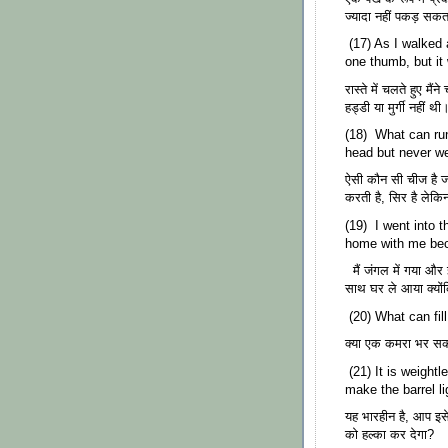
ज्यादा नहीं पकड़ सक
(17) As I walked 
one thumb, but it 
रास्ते में चलते हुए मै
हड्डी या मुर्गी नहीं थी
(18) What can run
head but never w
ऐसी कौन सी चीज है जो
करती है, सिर है लेकिन
(19) I went into t
home with me beca
मैं जंगल में गया और इ
साथ घर ले आया क्योंक
(20) What can fil
क्या एक कमरा भर सकत
(21) It is weightle
make the barrel li
यह भारहीन है, आप इसे
को हल्का कर देगा?