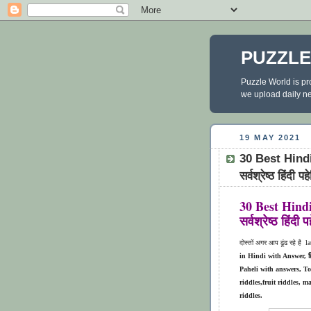
PUZZL
Puzzle World is pr
we upload daily new
19 MAY 2021
30 Best Hindi/
सर्वश्रेष्ठ हिंदी पह
30 Best Hindi/
सर्वश्रेष्ठ हिंदी प
दोस्तों अगर आप ढूंढ रहे है l
in Hindi with Answer, हि
Paheli with answers, T
riddles,fruit riddles, 
riddles.