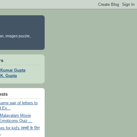
yan, images puzzle,
rs
t Kumar Gupta
t K. Gupta
osts
same pair of letters to
 Ex...
 Malayalam Movie
moticons Quiz ...
s for kid's (बच्चों के लिए
.