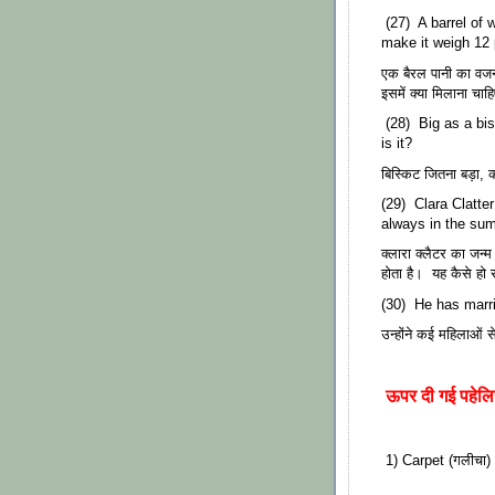
(27) A barrel of 
make it weigh 12
एक बैरल पानी का वज
इसमें क्या मिलाना चाह
(28) Big as a bisc
is it?
बिस्किट जितना बड़ा,
(29) Clara Clatte
always in the sum
क्लारा क्लैटर का जन्म
होता है। यह कैसे हो
(30) He has marr
उन्होंने कई महिलाओं 
ऊपर दी गई पहेलि
1) Carpet (गलीचा)