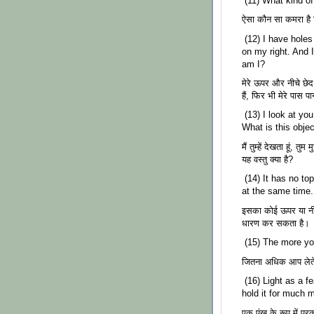
(11) What kind o
ऐसा कौन सा कमरा है जि
(12) I have holes
on my right. And I
am I?
मेरे ऊपर और नीचे छेद 
हैं, फिर भी मेरे पास पान
(13) I look at you
What is this obje
मैं तुम्हें देखता हूं, 
यह वस्तु क्या है?
(14) It has no top
at the same time.
इसका कोई ऊपर या नीचे
धारण कर सकता है। यह
(15) The more yo
जितना अधिक आप लेते ह
(16) Light as a fe
hold it for much 
एक पंख के रूप में प्