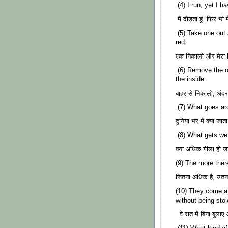
(4) I run, yet I 
मैं दौड़ता हूं, फिर भी मे
(5) Take one out
red.
एक निकालो और मेरा 
(6) Remove the ou
the inside.
बाहर से निकालो, अंद
(7) What goes aro
दुनिया भर में क्या जात
(8) What gets wet
क्या अधिक गीला हो ज
(9) The more ther
जितना अधिक है, उतना
(10) They come at 
without being stol
वे रात में बिना बुलाए 