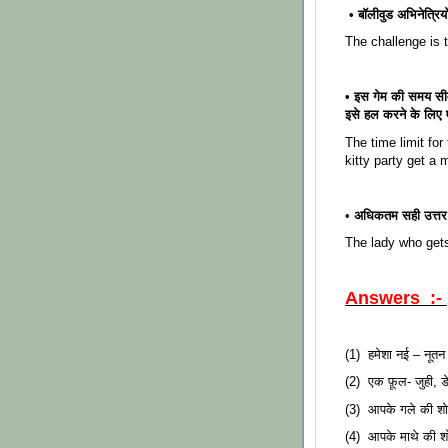
• बॉलीवुड अभिनेत्रिय
The challenge is 
• इस गेम की समय सी
इसे हल करने के लिए
The time limit for
kitty party get a m
•
अधिकतम सही उत्तर प
The lady who gets
Answers :-
(1) हमेशा नई – नूतन
(2) एक फ़ूल- जुही, ड
(3) आपके गले की शोभ
(4) आपके माथे की शोभा