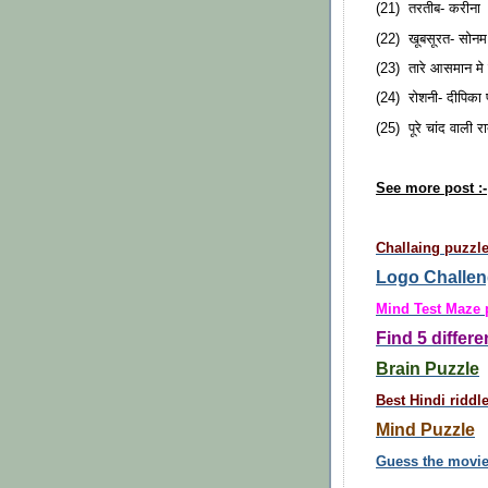
(21) तरतीब- करीना
(22) खूबसूरत- सोनम
(23) तारे आसमान मे क
(24) रोशनी- दीपिका 
(25) पूरे चांद वाली र
See more post :-
Challaing puzzl
Logo Challe
Mind Test Maze 
Find 5 differ
Brain Puzzle
Best Hindi riddl
Mind Puzzle
Guess the movi