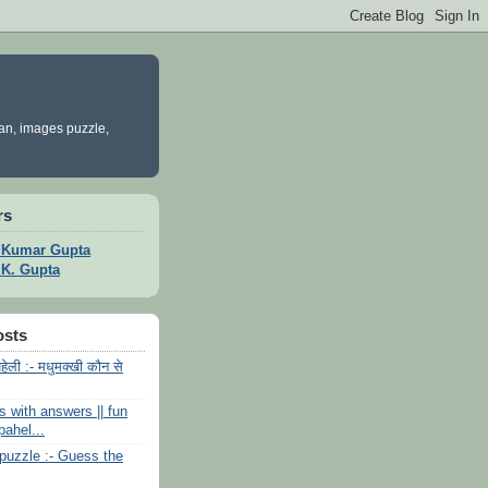
yan, images puzzle,
rs
t Kumar Gupta
t K. Gupta
osts
पहेली :- मधुमक्खी कौन से
es with answers || fun
pahel...
uzzle :- Guess the