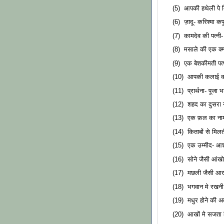
(5) आपकी हथेली पे म
(6) ज़ादू- करिश्मा कप
(7) कामदेव की पत्नी- 
(8) मसाले की एक क्म्प
(9) एक बेशकीमती पत
(10) आपकी कलाई की
(11) प्रार्थना- पूजा भ
(12) शहद का दुसरा 
(13) एक फ़ल का नाम-
(14) किताबों से मिलती
(15) एक उम्मीद- आश
(16) सोने जैसी आंखो 
(17) मछली जैसी आखो 
(18) भगवान मे रखनी चा
(19) मधुर होने की अव
(20) आखों मे सजता 