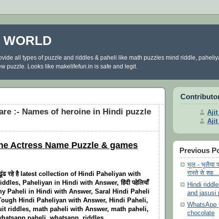
E WORLD
ovide all types of puzzle and riddles & paheli like math puzzles mind riddle, paheli
 puzzle. Looks like makelifefun.in is safe and legit.
Contributo
are :- Names of heroine in Hindi puzzle
Aji
Aji
he Actress Name Puzzle & games
Previous P
भूल - भुलैया 
रास्ते से शह...
ढूंढ रहे है latest collection of Hindi Paheliyan with
ddles, Paheliyan in Hindi with Answer, हिंदी पहेलियाँ
Hindi riddl
nny Paheli in Hindi with Answer, Saral Hindi Paheli
and jasusi 
Tough Hindi Paheliyan with Answer, Hindi Paheli,
WhatsApp p
uit riddles, math paheli with Answer, math paheli,
chocolate
hatsapp paheli, whatsapp, riddles.