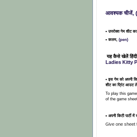
आवश्यक चीजें
• उपरोक्त गेम शीट क
• कलम,
(pen)
यह कैसे खेलें हिंदी
Ladies Kitty 
•
इस गेम को अपनी किट
शीट का प्रिंट आउट ल
To play this game 
of the game shee
• अपनी किटी पार्टी मे
ive one sheet 
G