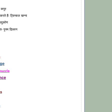
 कपूर
रते हैं- ट्विन्कल खन्ना
पदुकोण
ात- पूनम ढिल्लन
e
nge
puzzle
ence
es
e