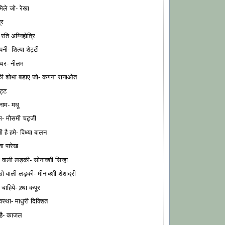
िले जो- रेखा
ूर
रति अग्निहोत्रि
नी- शिल्पा शेट्टी
्थर- नीलम
 शोभा बडाए जो- कगना रानाओत
ट्ट
नाम- मधू
 मौसमी चट्र्जी
 है हमे- विध्या बालन
ा पारेख
वाली लड़की- सोनाक्शी सिन्हा
वाली लड़की- मीनाक्शी शेशाद्री
हिये- श्र्धा कपूर
स्था- माधुरी दिक्शित
है- काजल