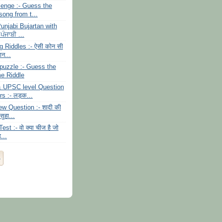
lenge :- Guess the
ong from t...
unjabi Bujartan with
ਪੰਜਾਬੀ ...
ng Riddles :- ऐसी कोन सी
ान...
uzzle :- Guess the
e Riddle
 UPSC level Question
rs :- लड़क...
ew Question :- शादी की
ुहा...
est :- वो क्या चीज है जो
...