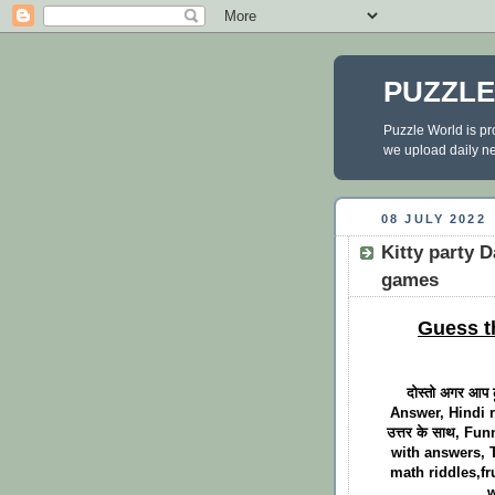
PUZZL
Puzzle World is pr
we upload daily new
08 JULY 2022
Kitty party D
games
Guess t
दोस्तो अगर आप 
Answer, Hindi ri
उत्तर के साथ, Fu
with answers, 
math riddles,fr
w