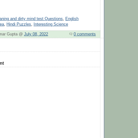
ning and dirty mind test Questions
,
English
rea
,
Hindi Puzzles
,
Interesting Science
Kumar Gupta @
July 08, 2022
0 comments
nt