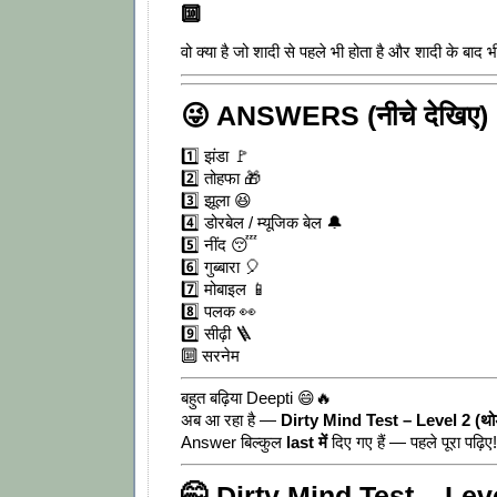
🔟
वो क्या है जो शादी से पहले भी होता है और शादी के बाद
😜 ANSWERS (नीचे देखिए)
1️⃣ झंडा 🚩
2️⃣ तोहफा 🎁
3️⃣ झूला 😆
4️⃣ डोरबेल / म्यूजिक बेल 🔔
5️⃣ नींद 😴
6️⃣ गुब्बारा 🎈
7️⃣ मोबाइल 📱
8️⃣ पलक 👀
9️⃣ सीढ़ी 🪜
🔟 सरनेम
बहुत बढ़िया Deepti 😄🔥
अब आ रहा है —
Dirty Mind Test – Level 2 (थोड
Answer बिल्कुल
last में
दिए गए हैं — पहले पूरा पढ़िए!
🤭 Dirty Mind Test – Lev