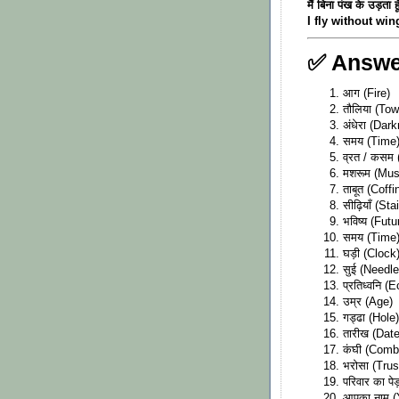
मैं बिना पंख के उड़ता हू
I fly without wi
✅ Answer
आग (Fire)
तौलिया (Tow
अंधेरा (Dar
समय (Time
व्रत / कसम
मशरूम (Mu
ताबूत (Coffi
सीढ़ियाँ (Sta
भविष्य (Futu
समय (Time
घड़ी (Clock
सुई (Needle
प्रतिध्वनि (
उम्र (Age)
गड्ढा (Hole)
तारीख (Date
कंघी (Comb
भरोसा (Trus
परिवार का पे
आपका नाम 