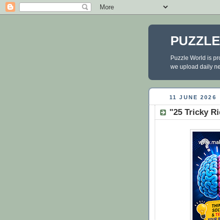
PUZZL
Puzzle World is pr
we upload daily new
11 JUNE 2026
"25 Tricky R