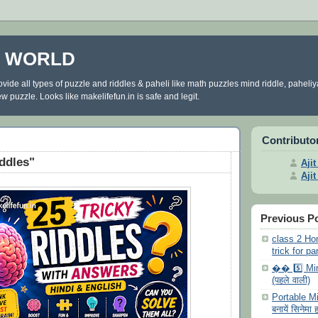
E WORLD
ovide all types of puzzle and riddles & paheli like math puzzles mind riddle, paheli
 puzzle. Looks like makelifefun.in is safe and legit.
Contributo
iddles"
Aji
Aji
Previous P
class 2 Ho
trick for pa
�� 5️⃣ Min
(पहले वाली)
Portable Mi
बनायें सिनेम