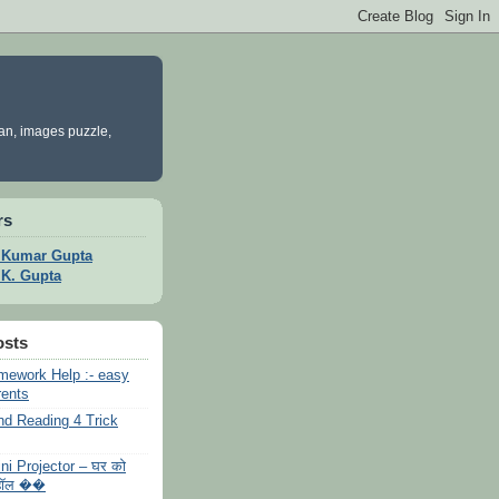
yan, images puzzle,
rs
t Kumar Gupta
t K. Gupta
osts
mework Help :- easy
rents
d Reading 4 Trick
ni Projector – घर को
ा हॉल ��