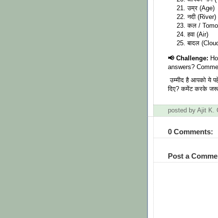
उम्र (Age)
नदी (River)
कल / Tomo
हवा (Air)
बादल (Clou
📢 Challenge:
How
answers? Commen
उम्मीद है आपको ये पह
दिए? कमेंट करके जरू
posted by Ajit K
0 Comments:
Post a Comme