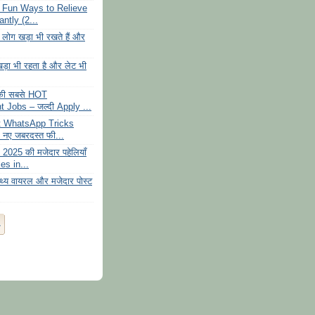
 Fun Ways to Relieve
ntly (2...
से लोग खड़ा भी रखते हैं और
 खड़ा भी रहता है और लेट भी
ी सबसे HOT
Jobs – जल्दी Apply ...
 WhatsApp Tricks
नए जबरदस्त फी...
025 की मजेदार पहेलियाँ
es in...
्य वायरल और मजेदार पोस्ट