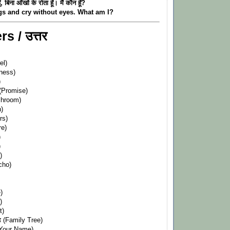
ँ, बिना आँखों के रोता हूँ। मैं कौन हूँ?
ngs and cry without eyes. What am I?
s / उत्तर
el)
kness)
)
 (Promise)
shroom)
n)
irs)
re)
)
)
)
Echo)
)
)
t)
ड़ (Family Tree)
(Your Name)