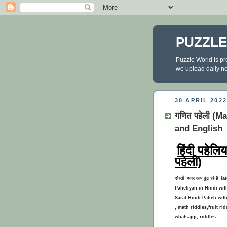
PUZZL
Puzzle World is pr
we upload daily new
30 APRIL 2022
गणित पहेली (M
and English
हिंदी पहेलि
पहेली)
दोस्तों अगर आप ढूंढ रहे है 
Paheliyan in Hindi with 
Saral Hindi Paheli wi
, math riddles,fruit r
whatsapp, riddles.