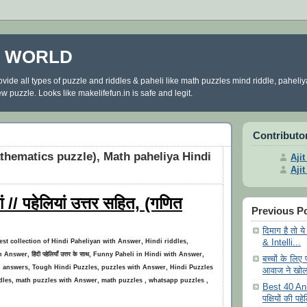
E WORLD
ovide all types of puzzle and riddles & paheli like math puzzles mind riddle, paheli
 puzzle. Looks like makelifefun.in is safe and legit.
Contributo
athematics puzzle), Math paheliya Hindi
Aji
Aji
यां // पहेलियां उत्तर सहित, (गणित
Previous P
दिमाग है तो य
latest collection of
Hindi Paheliyan with Answer
, Hindi riddles,
& Intelli...
Answer, हिंदी पहेलियाँ उत्तर के साथ, Funny Paheli in Hindi with Answer,
बच्चों के लिए
th answers, Tough Hindi Puzzles, puzzles with Answer, Hindi Puzzles
आवाज ने खोल
iddles, math puzzles with Answer, math puzzles , whatsapp puzzles ,
Best 40 Ani
पक्षियों की पहे