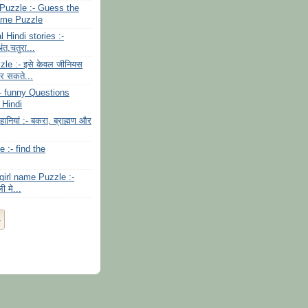
uzzle :- Guess the
ame Puzzle
l Hindi stories :-
ंत,चतुरा...
le :- इसे केवल जीनियस
र सकते...
:- funny Questions
 Hindi
हानियां :- बकरा, ब्राह्मण और
 :- find the
girl name Puzzle :-
ली मे...