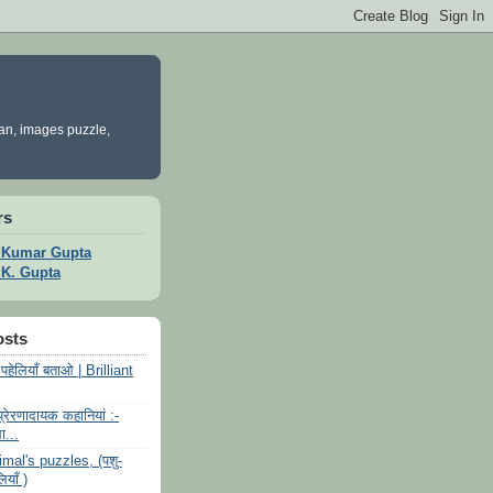
yan, images puzzle,
rs
t Kumar Gupta
t K. Gupta
osts
े पहेलियाँ बताओ | Brilliant
 प्रेरणादायक कहानियां :-
ा...
mal's puzzles, (पशु-
लियाँ )