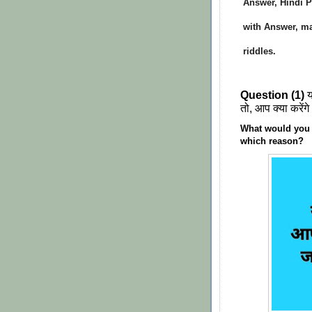
Answer, Hindi Pu
with Answer, ma
riddles.
Question (1)
य
तो, आप क्या करेंगे
What would you d
which reason?