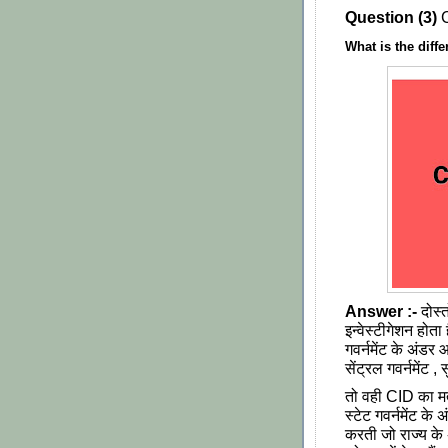
Question (3)
C
What is the diff
Answer :-
दोस्
इन्वेस्टीगेशन होत
गवर्नमेंट के अंडर आ
सेंट्रल गवर्नमेंट 
तो वही CID का मतल
स्टेट गवर्नमेंट के 
करती जो राज्य के