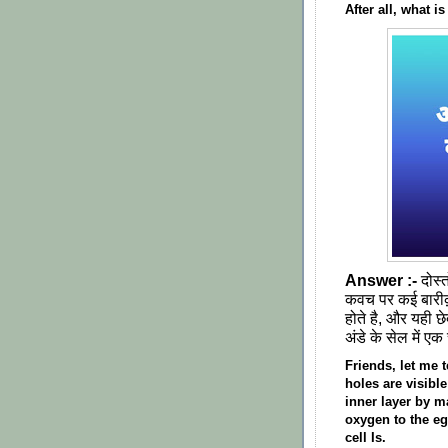
After all, what i
Answer :-
दोस्
कवच पर कई बारीक़ 
होते है, और यही छ
अंडे के सेल में ए
Friends, let me t
holes are visibl
inner layer by m
oxygen to the eg
cell Is.