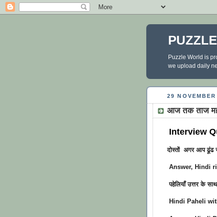
PUZZL
Puzzle World is pr
we upload daily new
29 NOVEMBER
आज तक ताज महल 
Interview 
दोस्तों अगर आप ढूंढ
Answer
, Hindi r
पहेलियाँ उत्तर के
Hindi Paheli wi