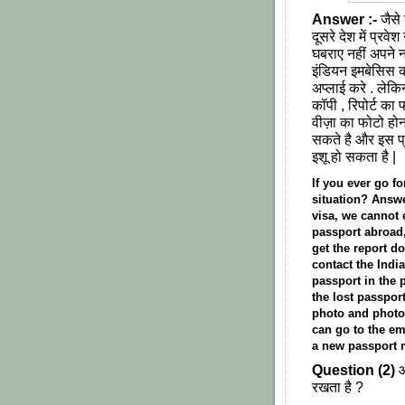
Answer :-
जैसे
दूसरे देश में प्र
घबराए नहीं अपने 
इंडियन इमबेसिस को
अप्लाई करे . लेक
कॉपी , रिपोर्ट 
वीज़ा का फोटो होन
सकते है और इस प्र
इशू हो सकता है |
If you ever go f
situation? Answe
visa, we cannot 
passport abroad,
get the report do
contact the Ind
passport in the 
the lost passpor
photo and photo 
can go to the e
a new passport 
Question (2)
आ
रखता है ?