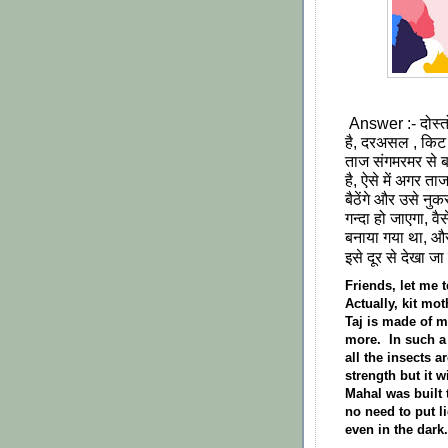
Answer :- दोस्त
है,
दरअसल , किट पत
ताज संगमरमर से ब
है, ऐसे में अगर 
बैठेंगे और उसे नुकस
गन्दा हो जाएगा, व
बनाया गया था, और इ
इसे दूर से देखा ज
Friends, let me t
Actually, kit mo
Taj is made of ma
more. In such a 
all the insects a
strength but it 
Mahal was built 
no need to put li
even in the dark.