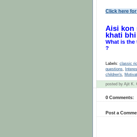
Click here fo
Aisi kon 
khati bhi
What is the 
?
Labels:
classic ri
questions
,
Intere
children's
,
Motivat
posted by Ajit K
0 Comments:
Post a Comme