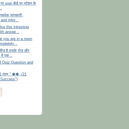
र sign बोर्ड पर स्टेशन के
..
नवर्धक जानकारी,
 and infor...
ve this intresting
ith answe...
t you are in a room
mpletely...
चीज है लड़के रोज और
में एक...
d Quiz Question and
 मंत्र " ��, (21
 Success")