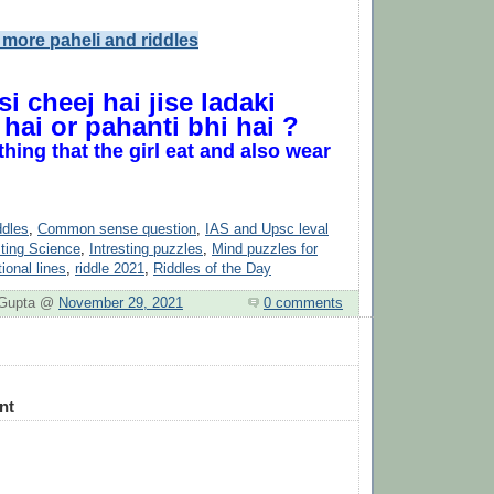
r more paheli and riddles
si cheej hai jise ladaki
 hai or pahanti bhi hai ?
thing that the girl eat and also wear
ddles
,
Common sense question
,
IAS and Upsc leval
sting Science
,
Intresting puzzles
,
Mind puzzles for
ional lines
,
riddle 2021
,
Riddles of the Day
. Gupta @
November 29, 2021
0 comments
nt