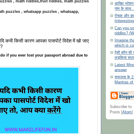
zzles , math riddles,fruit riddles, math puzzles
आखिर स्टेशन प
नाम के साथ .
th puzzles , whatsapp puzzles , whatsapp,
रोचक और ज्ञा
(interesting
Can you sol
riddles? (W
दि कभी किसी कारण आपका पासपोर्ट विदेश में खो जाए
Imagine tha
which is co
 ?
ऐसी कौन सी 
o if you ever lost your passport abroad due to
लड़कियां साल 
Latest Min
answer
सफलता के 21
Mantras of
Subscribe to
Posts [
Atom
]