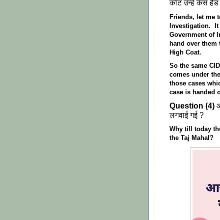
कोट उन्हें केस है
Friends, let me 
Investigation. I
Government of I
hand over them 
High Coat.
So the same CID
comes under the
those cases whic
case is handed o
Question (4)
आ
लगवाई गई ?
Why till today th
the Taj Mahal?