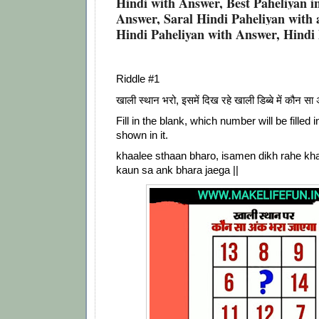
Hindi with Answer, Best Paheliyan i
Answer, Saral Hindi Paheliyan with
Hindi Paheliyan with Answer, Hindi
Riddle #1
खाली स्थान भरो, इसमें दिख रहे खाली डिब्बे में कौन सा
Fill in the blank, which number will be filled
shown in it.
khaalee sthaan bharo, isamen dikh rahe kh
kaun sa ank bhara jaega ||