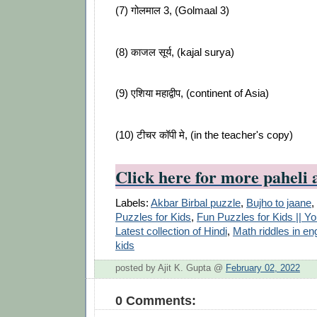
(7) गोलमाल 3, (Golmaal 3)
(8) काजल सूर्य, (kajal surya)
(9) एशिया महाद्वीप, (continent of Asia)
(10) टीचर कॉपी मे, (in the teacher's copy)
Click here for more paheli 
Labels:
Akbar Birbal puzzle
,
Bujho to jaane
,
Puzzles for Kids
,
Fun Puzzles for Kids || Y
Latest collection of Hindi
,
Math riddles in eng
kids
posted by Ajit K. Gupta @
February 02, 2022
0 Comments: