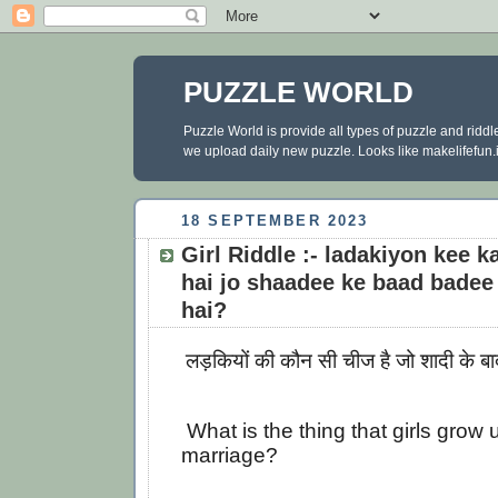
PUZZLE WORLD
Puzzle World is provide all types of puzzle and ridd
we upload daily new puzzle. Looks like makelifefun.in
18 SEPTEMBER 2023
Girl Riddle :- ladakiyon kee k
hai jo shaadee ke baad badee
hai?
लड़कियों की कौन सी चीज है जो शादी के बाद
What is the thing that girls grow u
marriage?