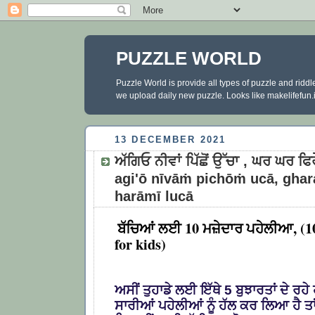
PUZZLE WORLD
Puzzle World is provide all types of puzzle and ridd
we upload daily new puzzle. Looks like makelifefun.in
13 DECEMBER 2021
ਅੱਗਿਓ ਨੀਵਾਂ ਪਿੱਛੋਂ ਉੱਚਾ , ਘਰ ਘਰ ਫਿਰ
agi'ō nīvāṁ pichōṁ ucā, ghar
harāmī lucā
ਬੱਚਿਆਂ ਲਈ 10 ਮਜ਼ੇਦਾਰ ਪਹੇਲੀਆ, (1
for kids)
ਅਸੀਂ ਤੁਹਾਡੇ ਲਈ ਇੱਥੇ 5 ਬੁਝਾਰਤਾਂ ਦੇ ਰਹੇ 
ਸਾਰੀਆਂ ਪਹੇਲੀਆਂ ਨੂੰ ਹੱਲ ਕਰ ਲਿਆ ਹੈ 