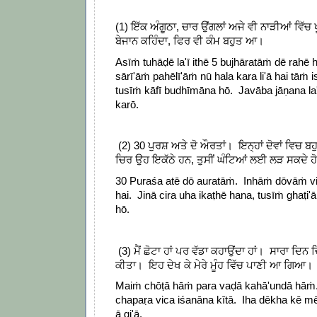
(1) ਇੱਕ ਅੰਗੂਠਾ, ਚਾਰ ਉਂਗਲਾਂ ਅਜੇ ਵੀ ਨਾੜੀਆਂ ਵਿੱਚ ਖ
ਬੇਜਾਨ ਕਹਿੰਦਾ, ਫਿਰ ਵੀ ਕੰਮ ਬਹੁਤ ਆ।
Asīṁ tuhāḍē la'ī ithē 5 bujhāratāṁ dē rahē
sārī'āṁ pahēlī'āṁ nū hala kara li'ā hai tāṁ 
tusīṁ kāfī budhīmāna hō. Javāba jāṇana la'
karō.
(2) 30 ਪੁਰਸ਼ ਅਤੇ ਦੋ ਔਰਤਾਂ। ਇਨ੍ਹਾਂ ਦੋਵਾਂ ਵਿਚ ਬਹ
ਚਿਰ ਉਹ ਇਕੱਠੇ ਹਨ, ਤੁਸੀਂ ਘੰਟਿਆਂ ਲਈ ਲੜ ਸਕਦੇ ਹੋ
30 Puraśa atē dō auratāṁ. Inhāṁ dōvāṁ vi
hai. Jinā cira uha ikaṭhē hana, tusīṁ ghaṭi'ā
hō.
(3) ਮੈਂ ਛੋਟਾ ਹਾਂ ਪਰ ਵੱਡਾ ਕਹਾਉਂਦਾ ਹਾਂ। ਸਾਰਾ ਦਿਨ 
ਕੀਤਾ। ਇਹ ਦੇਖ ਕੇ ਮੇਰੇ ਮੂੰਹ ਵਿੱਚ ਪਾਣੀ ਆ ਗਿਆ।
Maiṁ chōṭā hāṁ para vaḍā kahā'undā hāṁ. 
chapaṛa vica iśanāna kītā. Iha dēkha kē m
ā gi'ā.