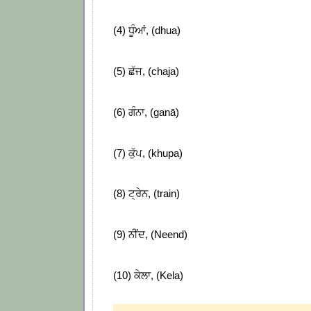
(4) ਧੂੰਆਂ, (dhua)
(5) ਛੱਜ, (
chaja)
(6) ਗੰਨਾ, (
ganā)
(7) ਕੁੱਪ, (khupa)
(8) ਟ੍ਰੇਨ, (train)
(9) ਨੀਂਦ, (Neend)
(10) ਕੇਲਾ, (Kela)