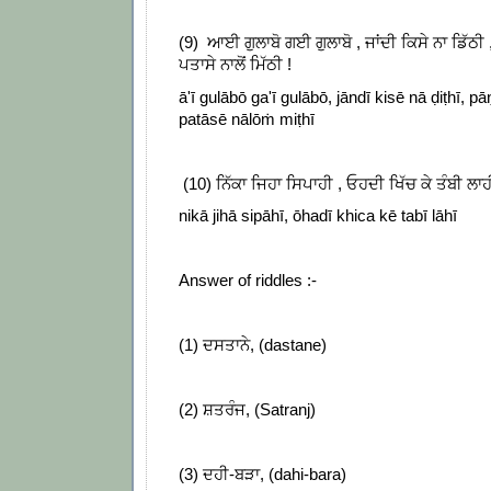
(9) ਆਈ ਗੁਲਾਬੋ ਗਈ ਗੁਲਾਬੋ , ਜਾਂਦੀ ਕਿਸੇ ਨਾ ਡਿੱਠੀ ,
ਪਤਾਸੇ ਨਾਲੋਂ ਮਿੱਠੀ !
ā'ī gulābō ga'ī gulābō, jāndī kisē nā ḍiṭhī, pā
patāsē nālōṁ miṭhī
(10) ਨਿੱਕਾ ਜਿਹਾ ਸਿਪਾਹੀ , ਓਹਦੀ ਖਿੱਚ ਕੇ ਤੰਬੀ ਲਾ
nikā jihā sipāhī, ōhadī khica kē tabī lāhī
Answer of riddles :-
(1) ਦਸਤਾਨੇ, (dastane)
(2) ਸ਼ਤਰੰਜ, (Satranj)
(3) ਦਹੀ-ਬੜਾ, (dahi-bara)