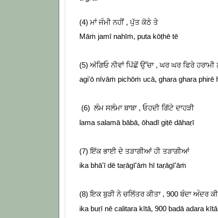
(4) ਮਾਂ ਜੰਮੀ ਨਹੀਂ , ਪੁੱਤ ਕੋਠੇ ਤੇ
Māṁ jamī nahīṁ, puta kōṭhē tē
(5) ਅੱਗਿਓ ਨੀਵਾਂ ਪਿੱਛੋਂ ਉੱਚਾ , ਘਰ ਘਰ ਫਿਰੇ ਹਰਾਮੀ ਲ
agi'ō nīvāṁ pichōṁ ucā, ghara ghara phirē 
(6) ਲੰਮ ਸਲੰਮਾ ਬਾਬਾ , ਓਹਦੀ ਗਿੱਟੇ ਦਾਹੜੀ
lama salamā bābā, ōhadī giṭē dāhaṛī
(7) ਇੱਕ ਭਾਈ ਦੇ ਤੜਾਗੀਆਂ ਹੀ ਤੜਾਗੀਆਂ
ika bhā'ī dē taṛāgī'āṁ hī taṛāgī'āṁ
(8) ਇਕ ਬੁੜੀ ਨੇ ਚਲਿੱਤਰ ਕੀਤਾ , 900 ਬੰਦਾ ਅੰਦਰ ਕ
ika buṛī nē calitara kītā, 900 badā adara kītā