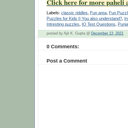
Click here for more paheli 
Labels:
classic riddles
,
Fun area
,
Fun Puzzl
Puzzles for Kids || You also understand?
,
I
Intresting puzzles
,
IQ Test Questions
,
Punja
posted by Ajit K. Gupta @
December 13, 2021
0 Comments:
Post a Comment