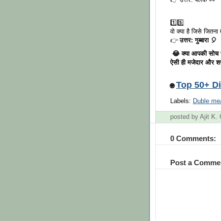
👉 उत्तर: पलक 👀
1️⃣5️⃣
वो क्या है जिसे जितना
👉
उत्तर: गुब्बारा 🎈
😂 क्या आपकी सोच 
ऐसी ही मजेदार और शर
Top 50+ Di
🌐
Labels:
Duble mea
posted by Ajit K
0 Comments:
Post a Comme