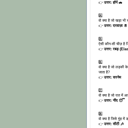
👉
उत्तर: हॉर्न 🚗
4️⃣
वो क्या है जो खड़ा भी
👉
उत्तर: दरवाज़ा 🚪
5️⃣
ऐसी कौन-सी चीज़ है ज
👉
उत्तर: रबड़ (Ela
6️⃣
वो क्या है जो लड़की 
जाता है?
👉
उत्तर: सरनेम
7️⃣
वो क्या है जो रात में
👉
उत्तर: नींद 😴
8️⃣
वो क्या है जिसे मुंह म
👉
उत्तर: सीटी 🎶