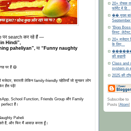
20+ रोचक तथ
फॉर्मेट में हि...
�� मुख्य बा
September
“Bigg Boss 19
लिस्ट, लेटेस्ट
पर search कर रहे हैं —
20+ मजेदार हिं
 in Hindi”,
के लिए...
ing paheliyan”,
या
“Funny naughty
������️ ख
की कहानी
Class and
गह पर हैं 😄
system in 
2025 की टॉप 1
सी मजेदार, शरारती लेकिन family-friendly पहेलियाँ जो सुनकर लोग
र हँस पड़ें!
atsApp, School Function, Friends Group और Family
Subscribe to
ए perfect हैं।
Posts [
Atom
]
aughty Paheli
बाते हैं, और फिर मैं आवाज़ करता हूँ।