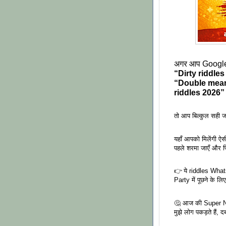
अगर आप Google 
“Dirty riddles
“Double mean
riddles 2026”
तो आप बिल्कुल सही ज
यहाँ आपको मिलेंगी ऐ
पहले शरमा जाएँ और फि
👉 ये riddles Wh
Party में पूछने के लि
🤔 आज की Super N
मुझे लोग पकड़ते हैं, द