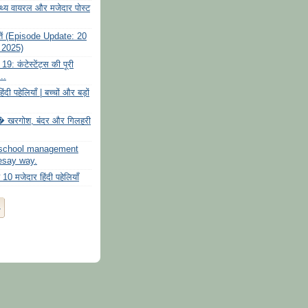
्य वायरल और मजेदार पोस्ट
तें (Episode Update: 20
 2025)
: कंटेस्टेंट्स की पूरी
...
दी पहेलियाँ | बच्चों और बड़ों
रगोश, बंदर और गिलहरी
 school management
esay way.
0 मजेदार हिंदी पहेलियाँ