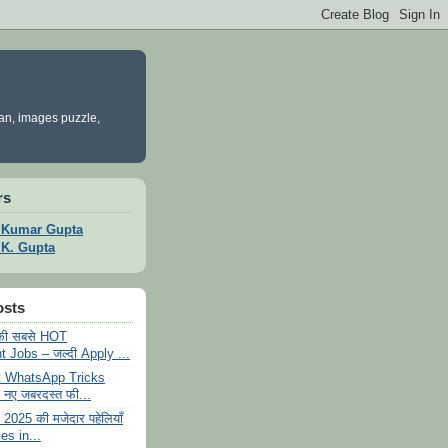
yan, images puzzle,
rs
t Kumar Gupta
t K. Gupta
osts
ी सबसे HOT
Jobs – जल्दी Apply ...
 WhatsApp Tricks
नए जबरदस्त फी...
025 की मजेदार पहेलियाँ
es in...