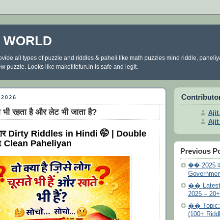
E WORLD
ovide all types of puzzle and riddles & paheli like math puzzles mind riddle, paheli
 puzzle. Looks like makelifefun.in is safe and legit.
Contributo
2026
़ा भी रहता है और लेट भी जाता है?
Aji
Aji
ार Dirty Riddles in Hindi 🤭 | Double
 Clean Paheliyan
Previous P
�� 2025 क
Government 
�� Latest
2025 – 20+ 
�� Topic: 2
(100+ Riddl