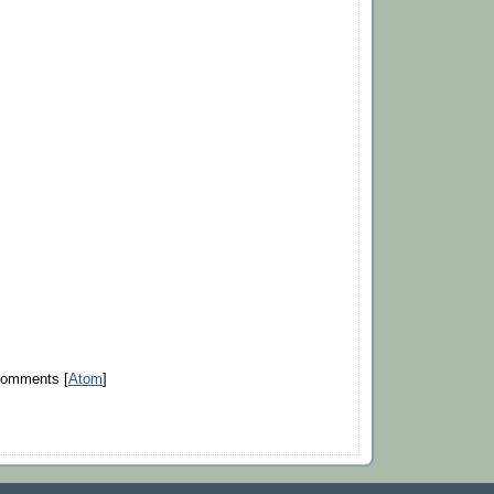
Comments [
Atom
]