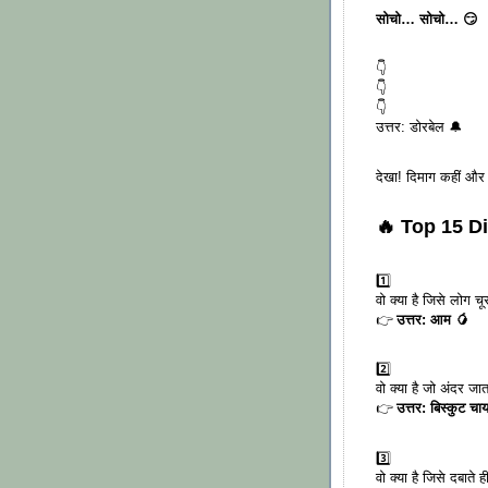
सोचो… सोचो… 😏
👇
👇
👇
उत्तर: डोरबेल 🔔
देखा! दिमाग कहीं और
🔥 Top 15 Di
1️⃣
वो क्या है जिसे लोग चू
👉
उत्तर: आम 🥭
2️⃣
वो क्या है जो अंदर ज
👉
उत्तर: बिस्कुट चा
3️⃣
वो क्या है जिसे दबाते