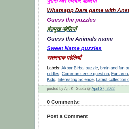
पुरानी और मजेदार पहेलियाँ
Whatsapp Dare game with Ans
Guess the puzzles
हंसमुख पहेलियाँ
Guess the Animals name
Sweet Name puzzles
खतरनाक पहेलियाँ
Labels:
Akbar Birbal puzzle
,
brain and fun p
riddles
,
Common sense question
,
Fun area
Kids
,
Interesting Science
,
Latest collection 
posted by Ajit K. Gupta @
April 27, 2022
0 Comments:
Post a Comment