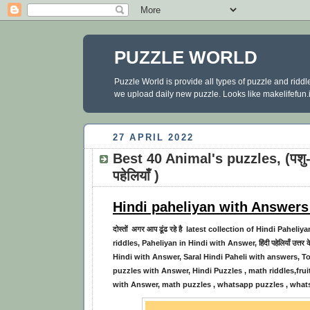
PUZZLE WORLD
Puzzle World is provide all types of puzzle and ridd
we upload daily new puzzle. Looks like makelifefun.in
27 APRIL 2022
Best 40 Animal's puzzles, (पशु-पक
पहेलियाँ )
Hindi paheliyan with Answers 
दोस्तों अगर आप ढूंढ रहे है latest collection of
Hindi Paheliya
riddles, Paheliyan in Hindi with Answer, हिंदी पहेलियाँ उत्तर
Hindi with Answer, Saral Hindi Paheli with answers, T
puzzles with Answer, Hindi Puzzles , math riddles,frui
with Answer, math puzzles , whatsapp puzzles , whats